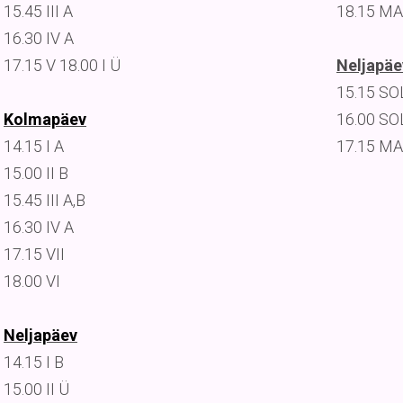
15.45 III A
18.15 MA
16.30 IV A
17.15 V 18.00 I Ü
Neljapäe
15.15 SOLF
Kolmapäev
16.00 SOL
14.15 I A
17.15 MA
15.00 II B
15.45 III A,B
16.30 IV A
17.15 VII
18.00 VI
Neljapäev
14.15 I B
15.00 II Ü