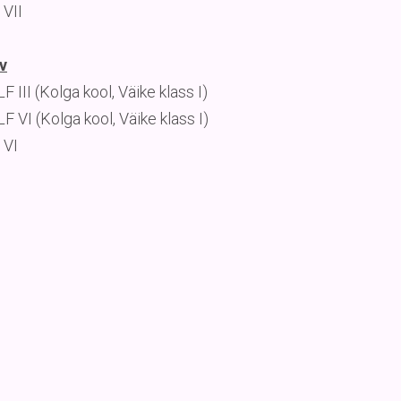
 VII
v
 III (Kolga kool, Väike klass I)
F VI (Kolga kool, Väike klass I)
 VI