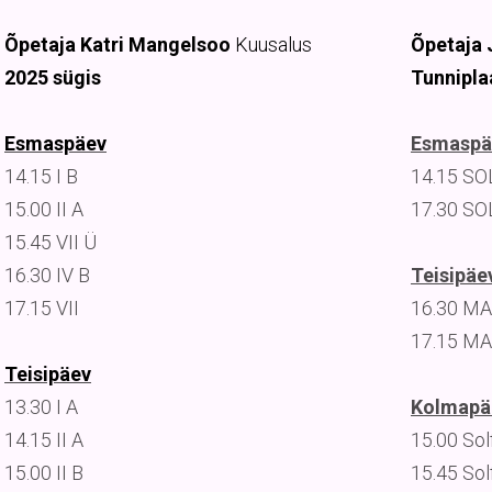
Õpetaja Katri Mangelsoo
Kuusalus
Õpetaja 
2025 sügis
Tunnipla
Esmaspäev
Esmaspä
14.15 I B
14.15 SOLF
15.00 II A
17.30 SOL
15.45 VII Ü
16.30 IV B
Teisipäe
17.15 VII
16.30 MA
17.15 MA
Teisipäev
13.30 I A
Kolmapä
14.15 II A
15.00 Solf
15.00 II B
15.45 Solf