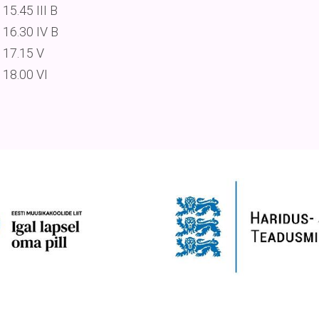
15.45 III B
16.30 IV B
17.15 V
18.00 VI