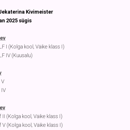
Jekaterina Kivimeister
an 2025 sügis
ev
 I (Kolga kool, Väike klass I)
F IV (Kuusalu)
v
 V
 IV
ev
 II (Kolga kool, Väike klass I)
 V (Kolga kool, Väike klass I)